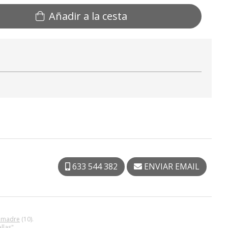
Añadir a la cesta
633 544 382
ENVIAR EMAIL
a madre
(10).
llas".