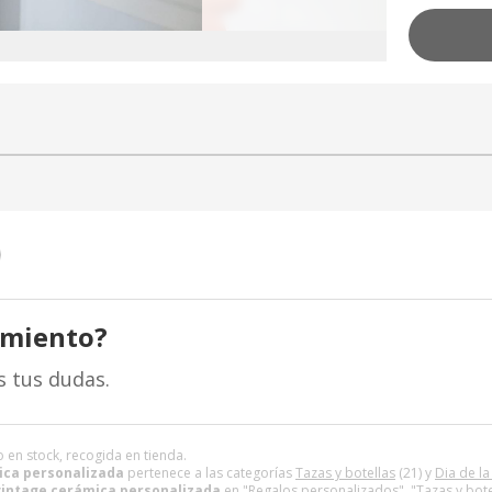
amiento?
s tus dudas.
o en stock, recogida en tienda.
ica personalizada
pertenece a las categorías
Tazas y botellas
(21) y
Dia de l
vintage cerámica personalizada
en "Regalos personalizados", "Tazas y bote