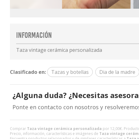
Información
Taza vintage cerámica personalizada
Clasificado en:
Tazas y botellas
Dia de la madre
¿Alguna duda? ¿Necesitas asesor
Ponte en contacto con nosotros y resolveremo
Comprar
Taza vintage cerámica personalizada
por
12,00
€
. Product
Precio, información, características e imágenes de
Taza vintage cerám
Encuentra productos relacionados y de similares características a
Taza 