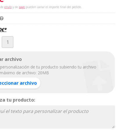
 de
envío
y de
pago
pueden variar el importe final del pedido.
0
€
*
r archivo
personalización de tu producto subiendo tu archivo
máximo de archivo: 20MB
eccionar archivo
za tu producto: