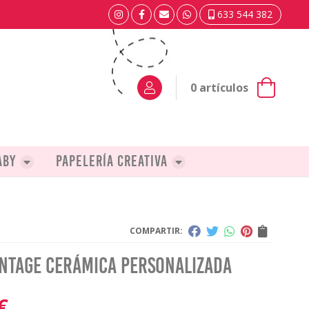
633 544 382
0
artículos
aby
Papelería creativa
COMPARTIR:
intage cerámica personalizada
€