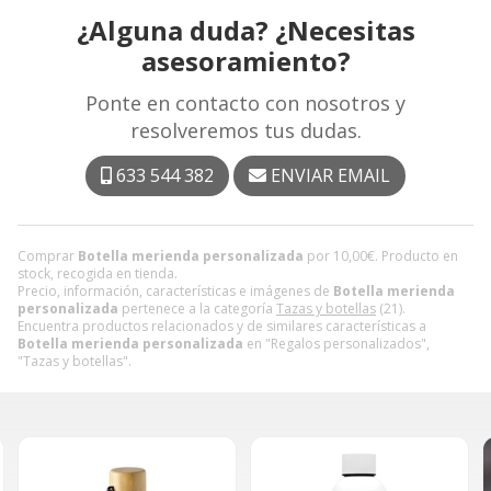
¿Alguna duda? ¿Necesitas
asesoramiento?
Ponte en contacto con nosotros y
resolveremos tus dudas.
633 544 382
ENVIAR EMAIL
Comprar
Botella merienda personalizada
por
10,00
€
. Producto en
stock, recogida en tienda.
Precio, información, características e imágenes de
Botella merienda
personalizada
pertenece a la categoría
Tazas y botellas
(21).
Encuentra productos relacionados y de similares características a
Botella merienda personalizada
en "Regalos personalizados",
"Tazas y botellas".