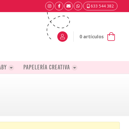
633 544 382
0
artículos
aby
Papelería creativa