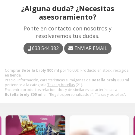
¿Alguna duda? ¿Necesitas
asesoramiento?
Ponte en contacto con nosotros y
resolveremos tus dudas.
633 544 382
ENVIAR EMAIL
Comprar
Botella broly 800 ml
por
16,00
€
. Producto en stock, recogida
en tienda.
Precio, información, características e imágenes de
Botella broly 800 ml
pertenece a la categoría
Tazas y botellas
(21).
Encuentra productos relacionados y de similares características a
Botella broly 800 ml
en "Regalos personalizados", "Tazas y botellas".