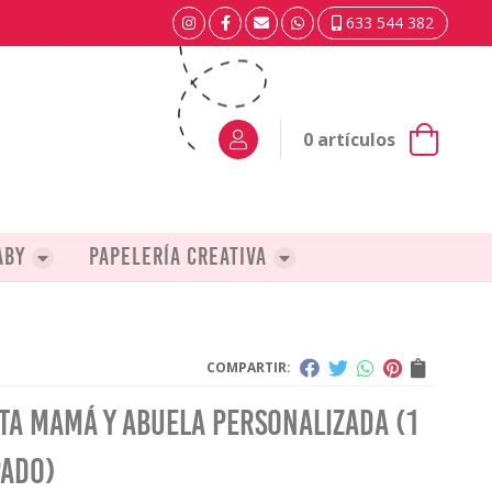
633 544 382
0
artículos
aby
Papelería creativa
COMPARTIR:
ta Mamá y Abuela personalizada (1
pado)