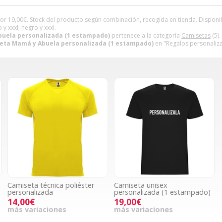
or
19,00
€
. Stock del producto según combinación, recogida en tienda. Disponible
o y xxxl; negro y xxxl.
uela personalizada (1 estampado)
pertenece a la categoría
Camisetas
(5).
eta Mamá y Abuela personalizada (1 estampado)
en "Regalos personaliza
Camiseta técnica poliéster
Camiseta unisex
personalizada
personalizada (1 estampado)
14,00€
19,00€
más variaciones
más variaciones