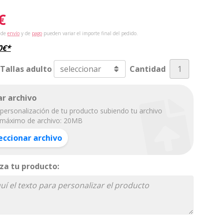
€
 de
envío
y de
pago
pueden variar el importe final del pedido.
0
€
*
 Tallas adulto
Cantidad
r archivo
personalización de tu producto subiendo tu archivo
máximo de archivo: 20MB
eccionar archivo
za tu producto: