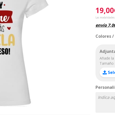
19,00
Las modalidades
envío
7,0
Colores /
Adjunta
Añade la 
Tamaño 
Sel
Personali