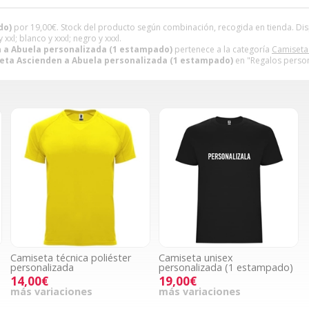
do)
por
19,00
€
. Stock del producto según combinación, recogida en tienda. Dispo
 xxl; blanco y xxxl; negro y xxxl.
 a Abuela personalizada (1 estampado)
pertenece a la categoría
Camiseta
eta Ascienden a Abuela personalizada (1 estampado)
en "Regalos person
Camiseta técnica poliéster
Camiseta unisex
personalizada
personalizada (1 estampado)
14,00€
19,00€
más variaciones
más variaciones