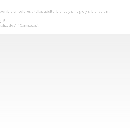
nible en colores y tallas adulto: blanco y s; negro y s; blanco y m;
s
(5).
alizados", "Camisetas".