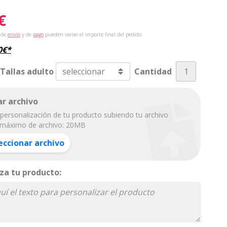
€
 de
envío
y de
pago
pueden variar el importe final del pedido.
0
€
*
 Tallas adulto
Cantidad
r archivo
personalización de tu producto subiendo tu archivo
máximo de archivo: 20MB
eccionar archivo
za tu producto: