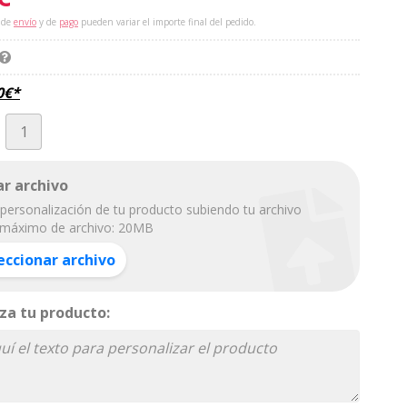
 de
envío
y de
pago
pueden variar el importe final del pedido.
0
€
*
r archivo
personalización de tu producto subiendo tu archivo
máximo de archivo: 20MB
eccionar archivo
za tu producto: