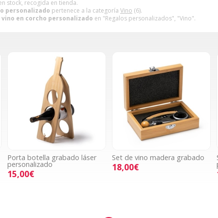
en stock, recogida en tienda.
ho personalizado
pertenece a la categoría
Vino
(6).
 vino en corcho personalizado
en "Regalos personalizados", "Vino".
Porta botella grabado láser
Set de vino madera grabado
personalizado
18,00€
15,00€