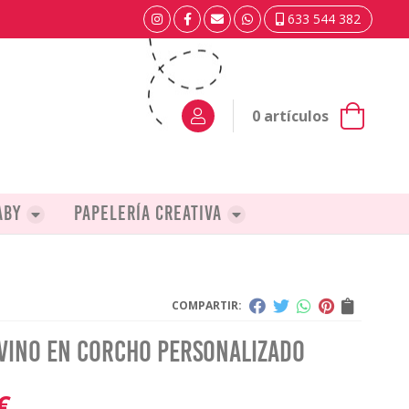
633 544 382
0
artículos
aby
Papelería creativa
COMPARTIR:
 vino en corcho personalizado
€