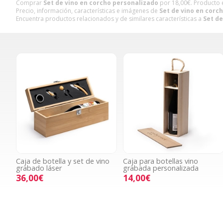
Comprar
Set de vino en corcho personalizado
por
18,00
€
. Producto 
Precio, información, características e imágenes de
Set de vino en corc
Encuentra productos relacionados y de similares características a
Set de
Caja de botella y set de vino
Caja para botellas vino
grabado láser
grabada personalizada
36,00€
14,00€