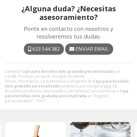
¿Alguna duda? ¿Necesitas
asesoramiento?
Ponte en contacto con nosotros y
resolveremos tus dudas.
633 544 382
ENVIAR EMAIL
Comprar
Caja para botellas vino grabada personalizada
por
14,00
€
. Producto en stock, recogida en tienda.
Precio, información, características e imágenes de
Caja para botellas
vino grabada personalizada
pertenece a la categoría
Vino
(6).
Encuentra productos relacionados y de similares características a
Caja
para botellas vino grabada personalizada
en "Regalos
personalizados", "Vino".