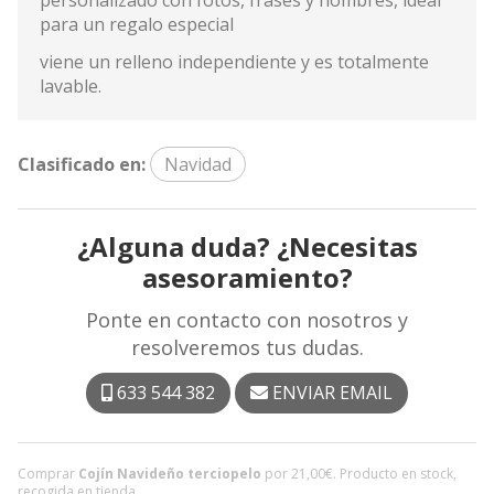
para un regalo especial
viene un relleno independiente y es totalmente
lavable.
Clasificado en:
Navidad
¿Alguna duda? ¿Necesitas
asesoramiento?
Ponte en contacto con nosotros y
resolveremos tus dudas.
633 544 382
ENVIAR EMAIL
Comprar
Cojín Navideño terciopelo
por
21,00
€
. Producto en stock,
recogida en tienda.