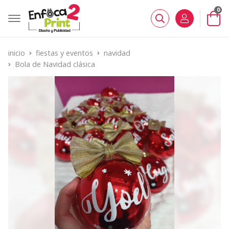
0
Buscar
inicio
fiestas y eventos
navidad
Bola de Navidad clásica