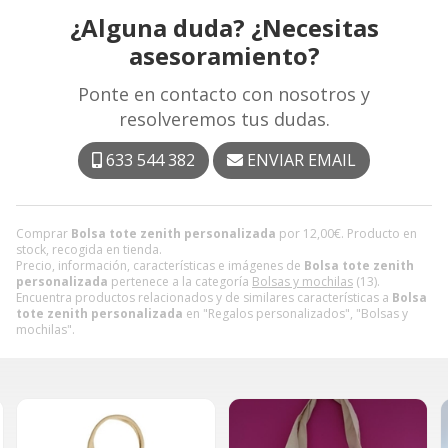
¿Alguna duda? ¿Necesitas
asesoramiento?
Ponte en contacto con nosotros y
resolveremos tus dudas.
633 544 382
ENVIAR EMAIL
Comprar
Bolsa tote zenith personalizada
por
12,00
€
. Producto en
stock, recogida en tienda.
Precio, información, características e imágenes de
Bolsa tote zenith
personalizada
pertenece a la categoría
Bolsas y mochilas
(13).
Encuentra productos relacionados y de similares características a
Bolsa
tote zenith personalizada
en "Regalos personalizados", "Bolsas y
mochilas".