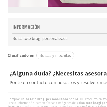
Información
Bolsa tote bragi personalizada
Clasificado en:
Bolsas y mochilas
¿Alguna duda? ¿Necesitas asesor
Ponte en contacto con nosotros y resolveremo
Comprar
Bolsa tote bragi personalizada
por
14,00
€
. Producto en sto
Precio, información, características e imágenes de
Bolsa tote bragi pe
Encuentra productos relacionados y de similares características a
Bolsa 