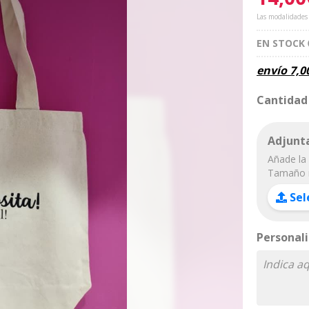
Las modalidades
EN STOCK
envío
7,0
Cantidad
Adjunta
Añade la 
Tamaño 
Sel
Personali