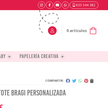
633 544 382
0
artículos
aby
Papelería creativa
COMPARTIR:
tote bragi personalizada
€