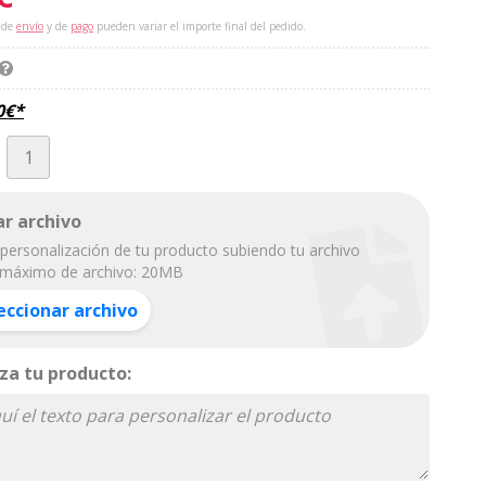
 de
envío
y de
pago
pueden variar el importe final del pedido.
0
€
*
r archivo
personalización de tu producto subiendo tu archivo
máximo de archivo: 20MB
eccionar archivo
za tu producto: