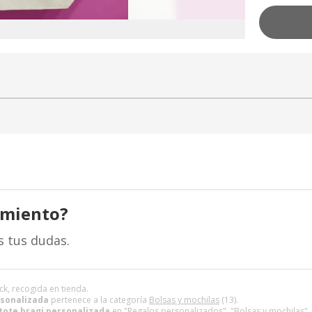
amiento?
s tus dudas.
ck, recogida en tienda.
rsonalizada
pertenece a la categoría
Bolsas y mochilas
(13).
tote bragi personalizada
en "Regalos personalizados", "Bolsas y mochilas".