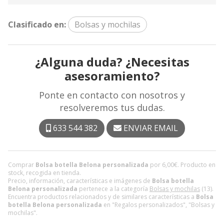
Clasificado en:
Bolsas y mochilas
¿Alguna duda? ¿Necesitas
asesoramiento?
Ponte en contacto con nosotros y
resolveremos tus dudas.
633 544 382
ENVIAR EMAIL
Comprar
Bolsa botella Belona personalizada
por
6,00
€
. Producto en
stock, recogida en tienda.
Precio, información, características e imágenes de
Bolsa botella
Belona personalizada
pertenece a la categoría
Bolsas y mochilas
(13).
Encuentra productos relacionados y de similares características a
Bolsa
botella Belona personalizada
en "Regalos personalizados", "Bolsas y
mochilas".