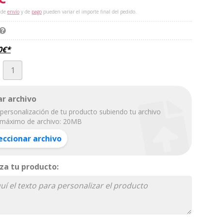
 de
envío
y de
pago
pueden variar el importe final del pedido.
0
€
*
r archivo
personalización de tu producto subiendo tu archivo
máximo de archivo: 20MB
eccionar archivo
za tu producto: