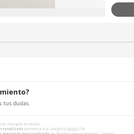
amiento?
s tus dudas.
ock, recogida en tienda.
rsonalizado
pertenece a la categoría
Varios
(19).
r merienda personalizado
en "Regalos personalizados", "Varios".