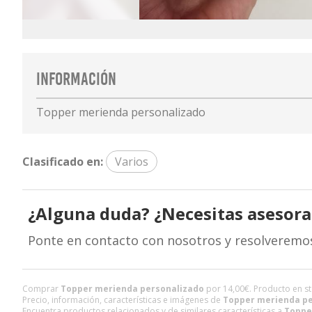
Información
Topper merienda personalizado
Clasificado en:
Varios
¿Alguna duda? ¿Necesitas asesor
Ponte en contacto con nosotros y resolveremo
Comprar
Topper merienda personalizado
por
14,00
€
. Producto en st
Precio, información, características e imágenes de
Topper merienda pe
Encuentra productos relacionados y de similares características a
Toppe