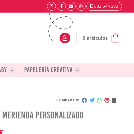
633 544 382
0
artículos
aby
Papelería creativa
COMPARTIR:
 merienda personalizado
€