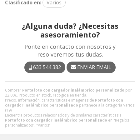
Clasificado en:
Varios
¿Alguna duda? ¿Necesitas
asesoramiento?
Ponte en contacto con nosotros y
resolveremos tus dudas.
633 544 382
ENVIAR EMAIL
Comprar
Portafoto con cargador inalámbrico personalizado
por
22,00
€
. Producto en stock, recogida en tienda.
Precio, información, características e imágenes de
Portafoto con
cargador inalámbrico personalizado
pertenece a la categoría
Varios
(19).
Encuentra productos relacionados y de similares características a
Portafoto con cargador inalámbrico personalizado
en "Regalos
personalizados", "Varios".