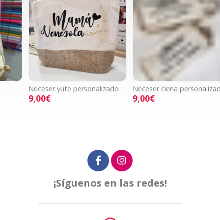
Neceser yute personalizado
Neceser ciena personalizado
N
p
9,00€
9,00€
¡Síguenos en las redes!