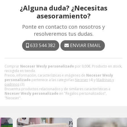
¿Alguna duda? ¿Necesitas
asesoramiento?
Ponte en contacto con nosotros y
resolveremos tus dudas.
633 544 382
ENVIAR EMAIL
Comprar
Neceser Wesly personalizado
por
9,00
€
. Producto en stock,
recogida en tienda.
Precio, información, características e imágenes de
Neceser Wesly
personalizado
pertenece a las categorías
Neceser
(4) y
Madrinas y
padrinos
(3).
Encuentra productos relacionados y de similares características a
Neceser Wesly personalizado
en "Regalos personalizados",
"Neceser".