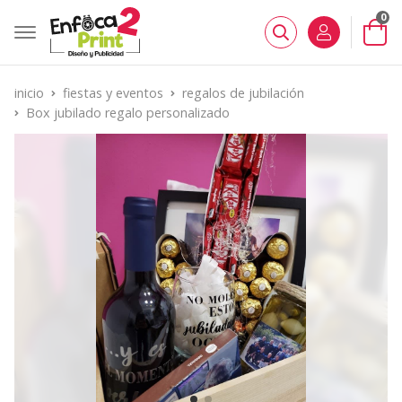
0
Buscar
inicio
fiestas y eventos
regalos de jubilación
Box jubilado regalo personalizado