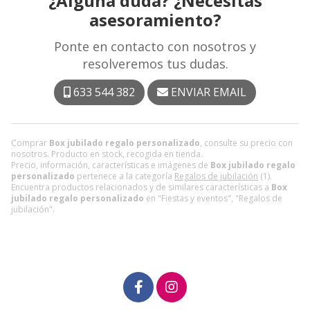
¿Alguna duda? ¿Necesitas
asesoramiento?
Ponte en contacto con nosotros y
resolveremos tus dudas.
633 544 382
ENVIAR EMAIL
Comprar
Box jubilado regalo personalizado
, consulte su precio con
nosotros. Producto en stock, recogida en tienda.
Precio, información, características e imágenes de
Box jubilado regalo
personalizado
pertenece a la categoría
Regalos de jubilación
(1).
Encuentra productos relacionados y de similares características a
Box
jubilado regalo personalizado
en "Fiestas y eventos", "Regalos de
jubilación".