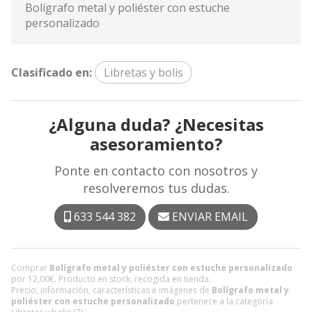
Bolígrafo metal y poliéster con estuche
personalizado
Clasificado en:
Libretas y bolis
¿Alguna duda? ¿Necesitas
asesoramiento?
Ponte en contacto con nosotros y
resolveremos tus dudas.
633 544 382
ENVIAR EMAIL
Comprar
Bolígrafo metal y poliéster con estuche personalizado
por
12,00
€
. Producto en stock, recogida en tienda.
Precio, información, características e imágenes de
Bolígrafo metal y
poliéster con estuche personalizado
pertenece a la categoría