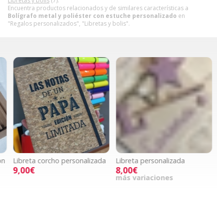
Libretas y bolis
(7).
Encuentra productos relacionados y de similares características a
Bolígrafo metal y poliéster con estuche personalizado
en
"Regalos personalizados", "Libretas y bolis".
Libreta corcho personalizada
Libreta personalizada
P
9,00€
8,00€
más variaciones